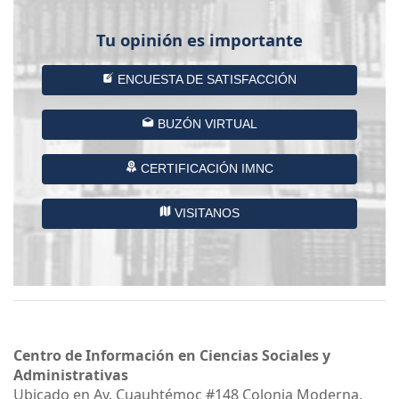
Disciplina:
(Derecho)
(Derecho)
Ciencias Sociales y
Ad
(
Ver recursos
Ver recursos
Ver recursos
ministrativas
Tu opinión es importante
Derecho)
ENCUESTA DE SATISFACCIÓN
BUZÓN VIRTUAL
CERTIFICACIÓN IMNC
VISITANOS
Centro de Información en Ciencias Sociales y
Administrativas
Ubicado en Av. Cuauhtémoc #148 Colonia Moderna,